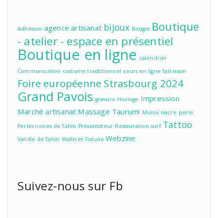
Boutique
bijoux
agence
artisanat
Adhésion
Bougie
- atelier - espace en présentiel
Boutique en ligne
calendrier
Communication
costume tradtitionnel
cours en ligne
fait-main
Foire européenne Strasbourg 2024
Grand Pavois
Impression
gravure
Horloge
Marché artisanat
Massage Taurumi
Monoï
nacre
perle
Tattoo
Perles noires de Tahiti
Présentateur
Restauration
surf
Webzine
Vanille de Tahiti
Wallis et Futuna
Suivez-nous sur Fb