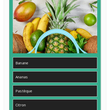
Banane
Ananas
Pastèque
Citron