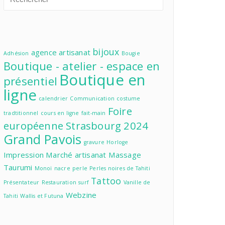
bijoux
agence
artisanat
Adhésion
Bougie
Boutique - atelier - espace en
Boutique en
présentiel
ligne
calendrier
Communication
costume
Foire
tradtitionnel
cours en ligne
fait-main
européenne Strasbourg 2024
Grand Pavois
gravure
Horloge
Impression
Marché artisanat
Massage
Taurumi
Monoï
nacre
perle
Perles noires de Tahiti
Tattoo
Présentateur
Restauration
surf
Vanille de
Webzine
Tahiti
Wallis et Futuna