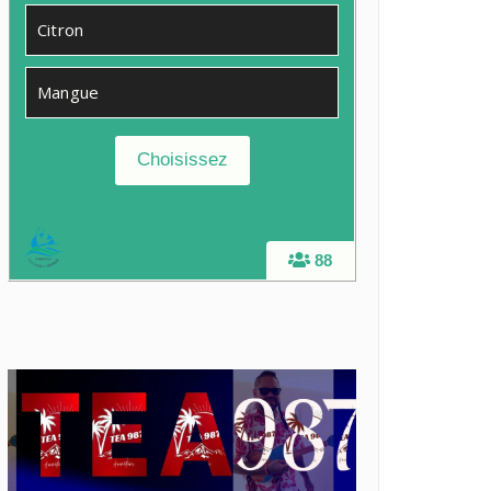
Citron
Mangue
88